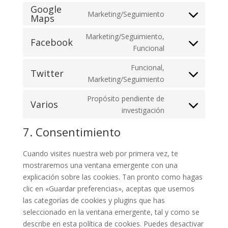
to
stripe
themes)
Google
Marketing/Seguimiento
service
Maps
Consent
google-
to
Marketing/Seguimiento,
fonts
Facebook
service
Consent
Funcional
google-
to
maps
Funcional,
service
Twitter
Consent
Marketing/Seguimiento
facebook
to
Propósito pendiente de
service
Varios
Consent
investigación
twitter
to
7. Consentimiento
service
varios
Cuando visites nuestra web por primera vez, te
mostraremos una ventana emergente con una
explicación sobre las cookies. Tan pronto como hagas
clic en «Guardar preferencias», aceptas que usemos
las categorías de cookies y plugins que has
seleccionado en la ventana emergente, tal y como se
describe en esta política de cookies. Puedes desactivar