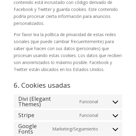
contenido está incrustado con código derivado de
Facebook y Twitter y guarda cookies. Este contenido
podría procesar cierta información para anuncios
personalizados.
Por favor lea la política de privacidad de estas redes
sociales (que puede cambiar frecuentemente) para
saber que hacen con sus datos (personales) que
procesan usando estas cookies. Los datos que reciben
son anonimizados lo máximo posible. Facebook y
Twitter están ubicados en los Estados Unidos.
6. Cookies usadas
Divi (Elegant
Funcional
Themes)
Consent
to
Stripe
Funcional
Consent
service
Google
to
divi-
Marketing/Seguimiento
Fonts
Consent
service
(elegant-